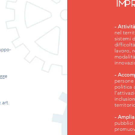
imp
- Attivit
nel terri
sistemi 
difficolt
ruppo-
lavoro, 
modalità
innovazi
- Accom
egge
persone 
politica
l'attivaz
inclusio
 art.
territori
- Amplia
pubblici
promuov