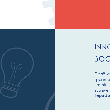
inn
soc
Flor@w
sperime
amminist
attraver
impatto
n