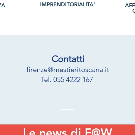
IMPRENDITORIALITA'
ZA
AF
Contatti
firenze@mestieritoscana.it
Tel. 055 4222 167
Le news di F@W